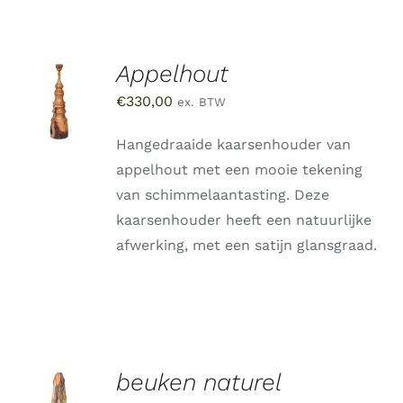
Appelhout
TOEVOEGEN
AAN
€
330,00
ex. BTW
WINKELWAGEN
/
DETAILS
Hangedraaide kaarsenhouder van
appelhout met een mooie tekening
van schimmelaantasting. Deze
kaarsenhouder heeft een natuurlijke
afwerking, met een satijn glansgraad.
beuken naturel
TOEVOEGEN
AAN