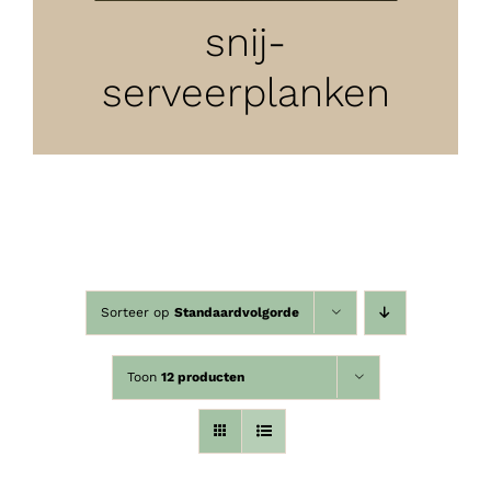
snij-
serveerplanken
Sorteer op
Standaardvolgorde
Toon
12 producten