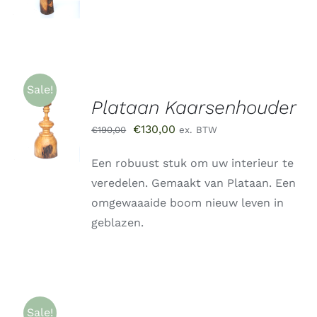
/
DETAILS
Sale!
Plataan Kaarsenhouder
TOEVOEGEN
AAN
Oorspronkelijke
Huidige
€
130,00
€
190,00
ex. BTW
WINKELWAGEN
/
prijs
prijs
DETAILS
Een robuust stuk om uw interieur te
was:
is:
veredelen. Gemaakt van Plataan. Een
€190,00.
€130,00.
omgewaaaide boom nieuw leven in
geblazen.
Sale!