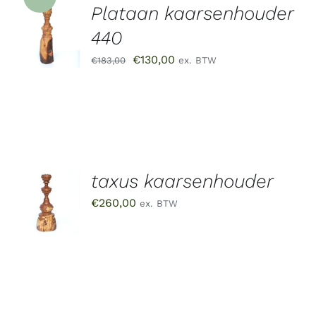
Plataan kaarsenhouder
TOEVOEGEN
AAN
440
WINKELWAGEN
/
Oorspronkelijke
Huidige
€
130,00
€
183,00
ex. BTW
DETAILS
prijs
prijs
was:
is:
€183,00.
€130,00.
taxus kaarsenhouder
TOEVOEGEN
AAN
€
260,00
ex. BTW
WINKELWAGEN
/
DETAILS