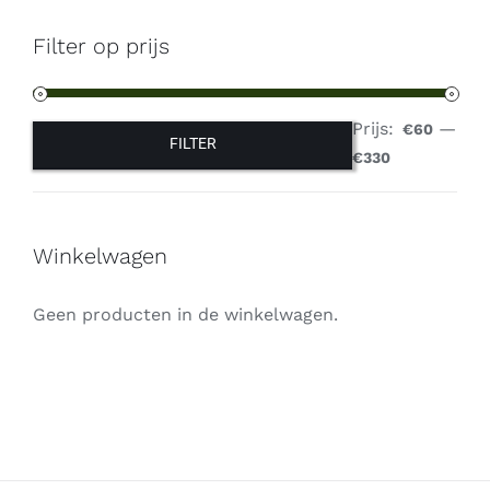
Filter op prijs
Prijs:
—
€60
FILTER
Min.
Max.
€330
prijs
prijs
Winkelwagen
Geen producten in de winkelwagen.