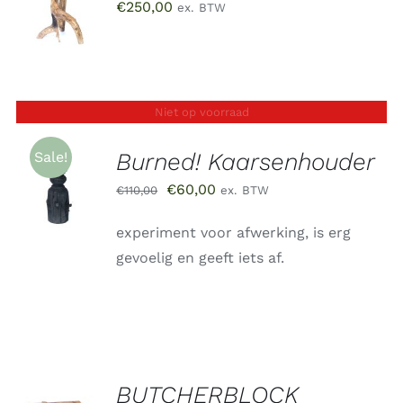
€
250,00
ex. BTW
WINKELWAGEN
/
DETAILS
Niet op voorraad
Burned! Kaarsenhouder
Sale!
Oorspronkelijke
Huidige
€
60,00
€
110,00
ex. BTW
DETAILS
prijs
prijs
experiment voor afwerking, is erg
was:
is:
gevoelig en geeft iets af.
€110,00.
€60,00.
BUTCHERBLOCK
TOEVOEGEN