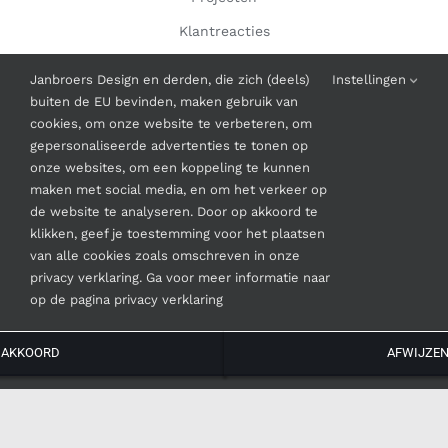
Klantreacties
Contact
Janbroers Design en derden, die zich (deels)
Instellingen
buiten de EU bevinden, maken gebruik van
cookies, om onze website te verbeteren, om
INFORMATIE
gepersonaliseerde advertenties te tonen op
onze websites, om een koppeling te kunnen
Algemene Voorwaarden
maken met social media, en om het verkeer op
de website te analyseren. Door op akkoord te
klikken, geef je toestemming voor het plaatsen
van alle cookies zoals omschreven in onze
privacy verklaring. Ga voor meer informatie naar
op de pagina privacy verklaring
© Copyright
2026 | Janbroers Design
AKKOORD
AFWIJZE
Instagram
Facebook
LinkedIn