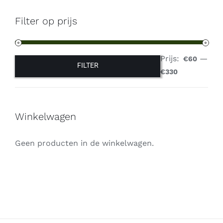
Filter op prijs
Prijs:
—
€60
FILTER
Min.
Max.
€330
prijs
prijs
Winkelwagen
Geen producten in de winkelwagen.