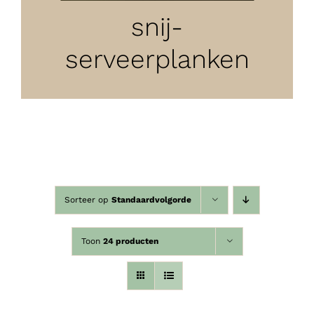
snij-
serveerplanken
Sorteer op
Standaardvolgorde
Toon
24 producten