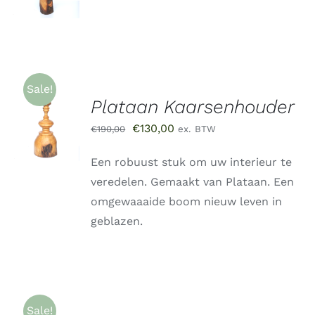
/
DETAILS
Sale!
Plataan Kaarsenhouder
TOEVOEGEN
AAN
Oorspronkelijke
Huidige
€
130,00
€
190,00
ex. BTW
WINKELWAGEN
/
prijs
prijs
DETAILS
Een robuust stuk om uw interieur te
was:
is:
veredelen. Gemaakt van Plataan. Een
€190,00.
€130,00.
omgewaaaide boom nieuw leven in
geblazen.
Sale!