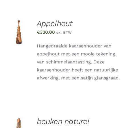
Appelhout
TOEVOEGEN
AAN
€
330,00
ex. BTW
WINKELWAGEN
/
DETAILS
Hangedraaide kaarsenhouder van
appelhout met een mooie tekening
van schimmelaantasting. Deze
kaarsenhouder heeft een natuurlijke
afwerking, met een satijn glansgraad.
beuken naturel
TOEVOEGEN
AAN