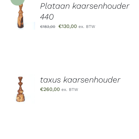
Plataan kaarsenhouder
TOEVOEGEN
AAN
440
WINKELWAGEN
/
Oorspronkelijke
Huidige
€
130,00
€
183,00
ex. BTW
DETAILS
prijs
prijs
was:
is:
€183,00.
€130,00.
taxus kaarsenhouder
TOEVOEGEN
AAN
€
260,00
ex. BTW
WINKELWAGEN
/
DETAILS