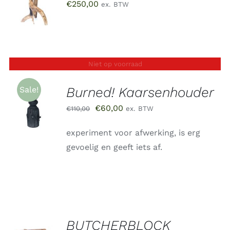
€
250,00
ex. BTW
WINKELWAGEN
/
DETAILS
Niet op voorraad
Burned! Kaarsenhouder
Sale!
Oorspronkelijke
Huidige
€
60,00
€
110,00
ex. BTW
DETAILS
prijs
prijs
experiment voor afwerking, is erg
was:
is:
gevoelig en geeft iets af.
€110,00.
€60,00.
BUTCHERBLOCK
TOEVOEGEN