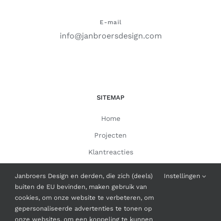
E-mail
info@janbroersdesign.com
SITEMAP
Home
Projecten
Klantreacties
Contact
Janbroers Design en derden, die zich (deels)
Instellingen
buiten de EU bevinden, maken gebruik van
cookies, om onze website te verbeteren, om
INFORMATIE
gepersonaliseerde advertenties te tonen op
onze websites, om een koppeling te kunnen