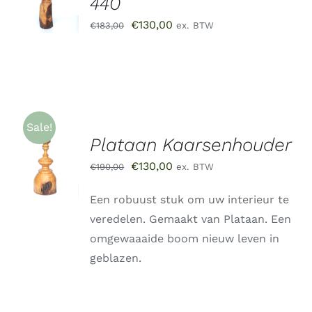
440
WINKELWAGEN
/
Oorspronkelijke
Huidige
€
130,00
€
183,00
ex. BTW
DETAILS
prijs
prijs
was:
is:
€183,00.
€130,00.
Sale!
Plataan Kaarsenhouder
TOEVOEGEN
AAN
Oorspronkelijke
Huidige
€
130,00
€
190,00
ex. BTW
WINKELWAGEN
/
prijs
prijs
DETAILS
Een robuust stuk om uw interieur te
was:
is:
veredelen. Gemaakt van Plataan. Een
€190,00.
€130,00.
omgewaaaide boom nieuw leven in
geblazen.