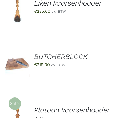
Eiken kaarsenhouder
TOEVOEGEN
AAN
€
235,00
ex. BTW
WINKELWAGEN
/
DETAILS
BUTCHERBLOCK
TOEVOEGEN
AAN
€
219,00
ex. BTW
WINKELWAGEN
/
DETAILS
Sale!
Plataan kaarsenhouder
TOEVOEGEN
AAN