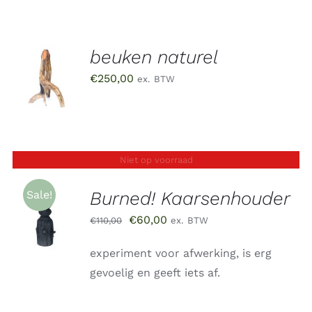
beuken naturel
TOEVOEGEN
AAN
€
250,00
ex. BTW
WINKELWAGEN
/
DETAILS
Niet op voorraad
Burned! Kaarsenhouder
Sale!
Oorspronkelijke
Huidige
€
60,00
€
110,00
ex. BTW
DETAILS
prijs
prijs
experiment voor afwerking, is erg
was:
is:
gevoelig en geeft iets af.
€110,00.
€60,00.