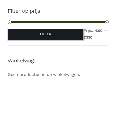
Filter op prijs
Prijs:
—
€60
FILTER
Min.
Max.
€330
prijs
prijs
Winkelwagen
Geen producten in de winkelwagen.