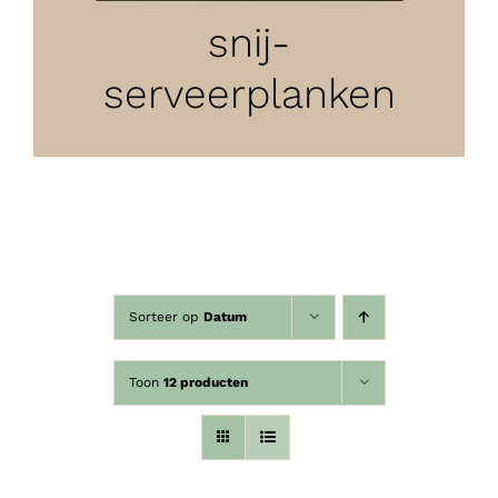
snij-
serveerplanken
Sorteer op
Datum
Toon
12 producten