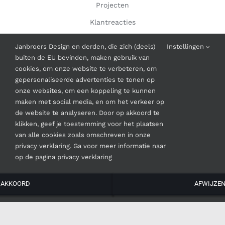
Projecten
Klantreacties
Contact
Janbroers Design en derden, die zich (deels)
Instellingen
buiten de EU bevinden, maken gebruik van
cookies, om onze website te verbeteren, om
INFORMATIE
gepersonaliseerde advertenties te tonen op
onze websites, om een koppeling te kunnen
Algemene Voorwaarden
maken met social media, en om het verkeer op
de website te analyseren. Door op akkoord te
klikken, geef je toestemming voor het plaatsen
van alle cookies zoals omschreven in onze
privacy verklaring. Ga voor meer informatie naar
op de pagina privacy verklaring
© Copyright
2026 | Janbroers Design
AKKOORD
AFWIJZE
Instagram
Facebook
LinkedIn