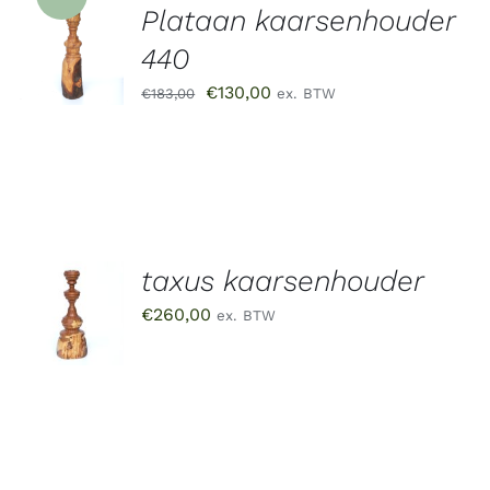
Plataan kaarsenhouder
TOEVOEGEN
AAN
440
WINKELWAGEN
/
Oorspronkelijke
Huidige
€
130,00
€
183,00
ex. BTW
DETAILS
prijs
prijs
was:
is:
€183,00.
€130,00.
taxus kaarsenhouder
TOEVOEGEN
AAN
€
260,00
ex. BTW
WINKELWAGEN
/
DETAILS