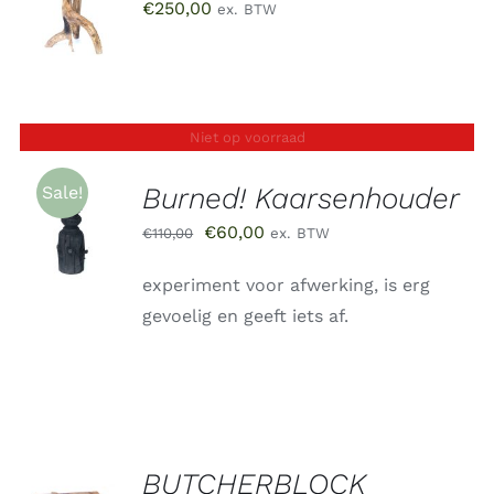
€
250,00
ex. BTW
WINKELWAGEN
/
DETAILS
Niet op voorraad
Burned! Kaarsenhouder
Sale!
Oorspronkelijke
Huidige
€
60,00
€
110,00
ex. BTW
DETAILS
prijs
prijs
experiment voor afwerking, is erg
was:
is:
gevoelig en geeft iets af.
€110,00.
€60,00.
BUTCHERBLOCK
TOEVOEGEN