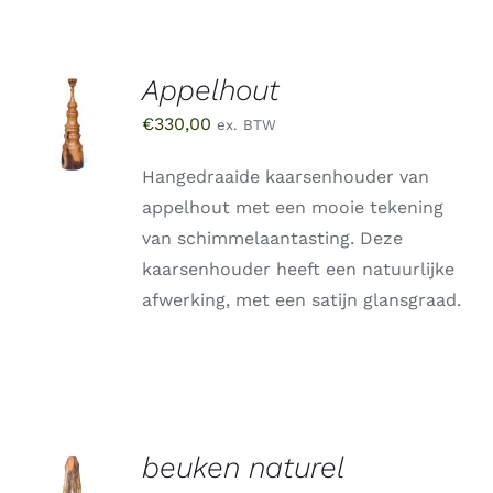
Appelhout
TOEVOEGEN
AAN
€
330,00
ex. BTW
WINKELWAGEN
/
DETAILS
Hangedraaide kaarsenhouder van
appelhout met een mooie tekening
van schimmelaantasting. Deze
kaarsenhouder heeft een natuurlijke
afwerking, met een satijn glansgraad.
beuken naturel
TOEVOEGEN
AAN