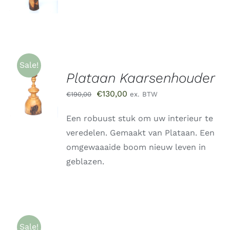
/
DETAILS
Sale!
Plataan Kaarsenhouder
TOEVOEGEN
AAN
Oorspronkelijke
Huidige
€
130,00
€
190,00
ex. BTW
WINKELWAGEN
/
prijs
prijs
DETAILS
Een robuust stuk om uw interieur te
was:
is:
veredelen. Gemaakt van Plataan. Een
€190,00.
€130,00.
omgewaaaide boom nieuw leven in
geblazen.
Sale!