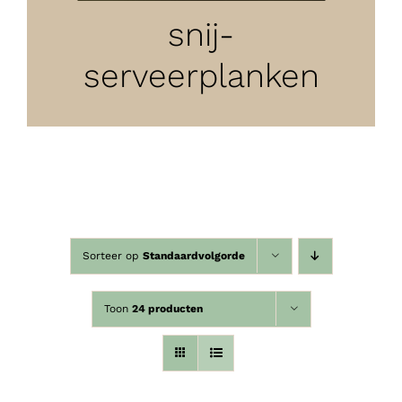
snij-
serveerplanken
Sorteer op
Standaardvolgorde
Toon
24 producten