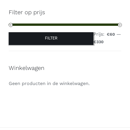
Filter op prijs
Prijs:
—
€60
FILTER
Min.
Max.
€330
prijs
prijs
Winkelwagen
Geen producten in de winkelwagen.