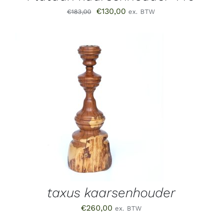
Oorspronkelijke
Huidige
€
130,00
€
183,00
ex. BTW
prijs
prijs
was:
is:
€183,00.
€130,00.
TOEVOEGEN AAN WINKELWAGEN
/
DETAILS
taxus kaarsenhouder
€
260,00
ex. BTW