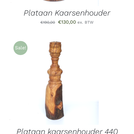
Plataan Kaarsenhouder
Oorspronkelijke
Huidige
€
130,00
€
190,00
ex. BTW
prijs
prijs
was:
is:
€190,00.
€130,00.
Sale!
TOEVOEGEN AAN WINKELWAGEN
/
DETAILS
Plataan kaarsenhouder 440