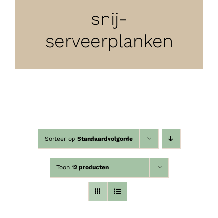
snij-
serveerplanken
Sorteer op
Standaardvolgorde
Toon
12 producten