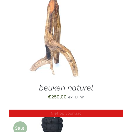
TOEVOEGEN AAN WINKELWAGEN
/
DETAILS
beuken naturel
€
250,00
ex. BTW
Niet op voorraad
Sale!