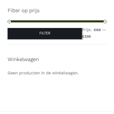
Filter op prijs
Prijs:
—
€60
FILTER
Min.
Max.
€330
prijs
prijs
Winkelwagen
Geen producten in de winkelwagen.