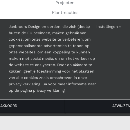
Projecten
Klantreacties
Contact
Janbroers Design en derden, die zich (deels)
Instellingen
buiten de EU bevinden, maken gebruik van
cookies, om onze website te verbeteren, om
INFORMATIE
gepersonaliseerde advertenties te tonen op
onze websites, om een koppeling te kunnen
Algemene Voorwaarden
maken met social media, en om het verkeer op
de website te analyseren. Door op akkoord te
klikken, geef je toestemming voor het plaatsen
van alle cookies zoals omschreven in onze
privacy verklaring. Ga voor meer informatie naar
op de pagina privacy verklaring
© Copyright
2026 | Janbroers Design
AKKOORD
AFWIJZE
Instagram
Facebook
LinkedIn