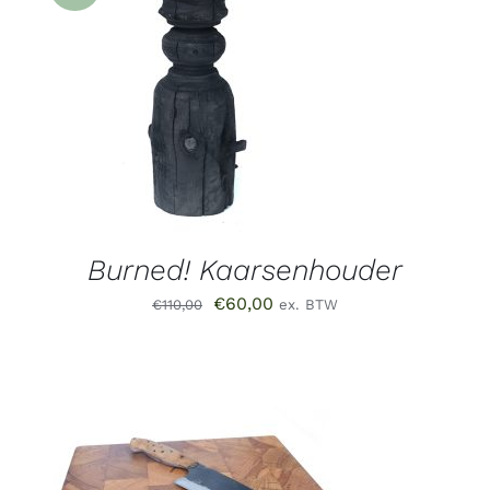
DETAILS
Burned! Kaarsenhouder
Oorspronkelijke
Huidige
€
60,00
€
110,00
ex. BTW
prijs
prijs
was:
is:
€110,00.
€60,00.